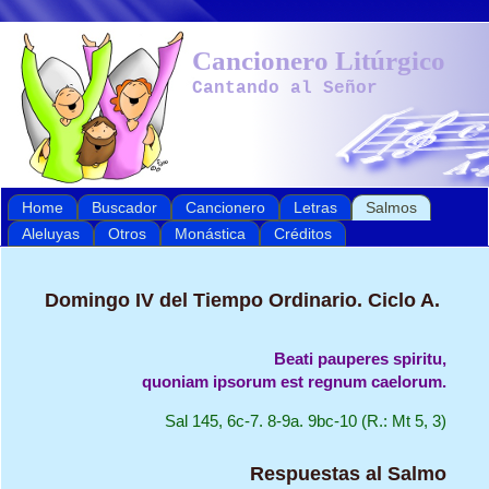
Cancionero Litúrgico
Cantando al Señor
Home
Buscador
Cancionero
Letras
Salmos
Aleluyas
Otros
Monástica
Créditos
Domingo IV del Tiempo Ordinario. Ciclo A.
Beati pauperes spiritu,

quoniam ipsorum est regnum caelorum.
Sal 145, 6c-7. 8-9a. 9bc-10 (R.: Mt 5, 3)
Respuestas al Salmo