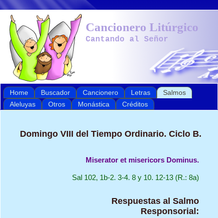
Cancionero Litúrgico
Cantando al Señor
Home
Buscador
Cancionero
Letras
Salmos
Aleluyas
Otros
Monástica
Créditos
Domingo VIII del Tiempo Ordinario. Ciclo B.
Miserator et misericors Dominus.
Sal 102, 1b-2. 3-4. 8 y 10. 12-13 (R.: 8a)
Respuestas al Salmo
Responsorial: