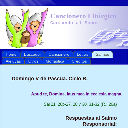
Cancionero Litúrgico
Cantando al Señor
Home
Buscador
Cancionero
Letras
Salmos
Aleluyas
Otros
Monástica
Créditos
Domingo V de Pascua. Ciclo B.
Apud te, Domine, laus mea in ecclesia magna.
Sal 21, 26b-27. 28 y 30. 31-32 (R.: 26a)
Respuestas al Salmo
Responsorial: