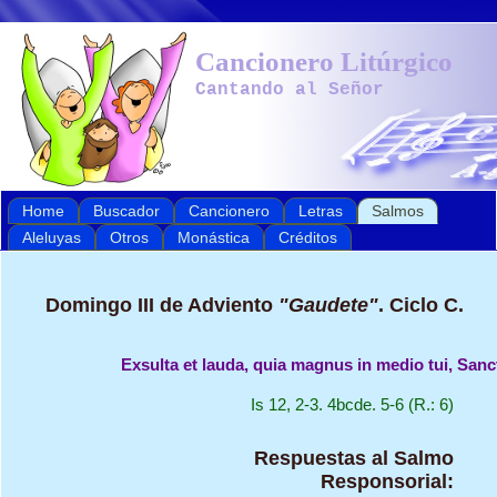
Cancionero Litúrgico
Cantando al Señor
Home
Buscador
Cancionero
Letras
Salmos
Aleluyas
Otros
Monástica
Créditos
Domingo III de Adviento
"Gaudete"
. Ciclo C.
Exsulta et lauda, quia magnus in medio tui, Sanct
Is 12, 2-3. 4bcde. 5-6 (R.: 6)
Respuestas al Salmo
Responsorial: