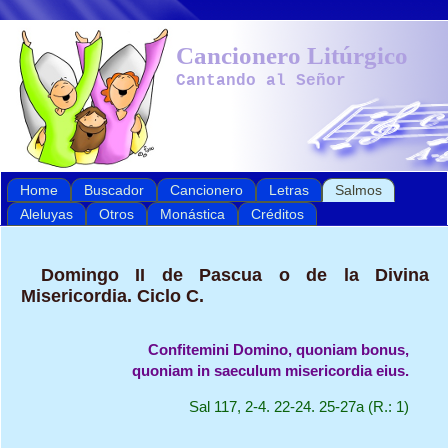
Cancionero Litúrgico
Cantando al Señor
Home
Buscador
Cancionero
Letras
Salmos
Aleluyas
Otros
Monástica
Créditos
Domingo II de Pascua o de la Divina
Misericordia. Ciclo C.
Confitemini Domino, quoniam bonus,

Sal 117, 2-4. 22-24. 25-27a (R.: 1)