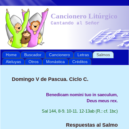
Cancionero Litúrgico
Cantando al Señor
Home
Buscador
Cancionero
Letras
Salmos
Aleluyas
Otros
Monástica
Créditos
Domingo V de Pascua. Ciclo C.
Benedicam nomini tuo in saeculum,

Deus meus rex.
Sal 144, 8-9. 10-11. 12-13ab (R.: cf. 1bc)
Respuestas al Salmo