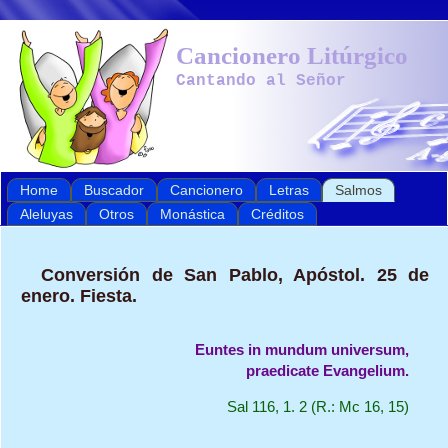
Cancionero Litúrgico
Cantando al Señor
Home
Buscador
Cancionero
Letras
Salmos
Aleluyas
Otros
Monástica
Créditos
Conversión de San Pablo, Apóstol. 25 de
enero. Fiesta.
Euntes in mundum universum,

praedicate Evangelium.
Sal 116, 1. 2 (R.: Mc 16, 15)