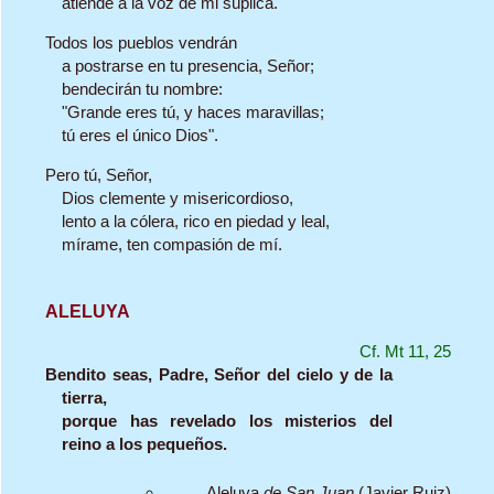
atiende a la voz de mi súplica.
Todos los pueblos vendrán
a postrarse en tu presencia, Señor;
bendecirán tu nombre:
"Grande eres tú, y haces maravillas;
tú eres el único Dios".
Pero tú, Señor,
Dios clemente y misericordioso,
lento a la cólera, rico en piedad y leal,
mírame, ten compasión de mí.
ALELUYA
Cf. Mt 11, 25
Bendito seas, Padre, Señor del cielo y de la
tierra,
porque has revelado los misterios del
reino a los pequeños.
Aleluya
de San Juan
(Javier Ruiz)