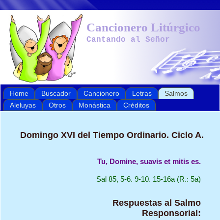
Cancionero Litúrgico
Cantando al Señor
Home
Buscador
Cancionero
Letras
Salmos
Aleluyas
Otros
Monástica
Créditos
Domingo XVI del Tiempo Ordinario. Ciclo A.
Tu, Domine, suavis et mitis es.
Sal 85, 5-6. 9-10. 15-16a (R.: 5a)
Respuestas al Salmo
Responsorial: