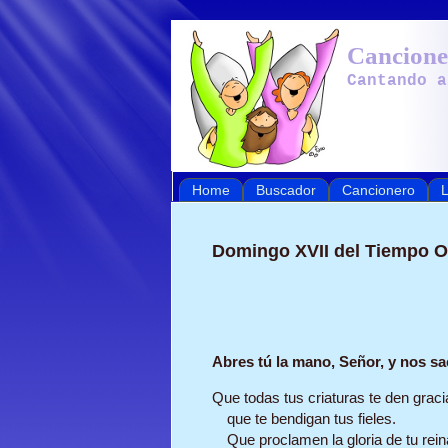
Cancione
Cantando a
Home
Buscador
Cancionero
L
Domingo XVII del Tiempo Or
Abres tú la mano, Señor, y nos sa
Que todas tus criaturas te den gracia
que te bendigan tus fieles.

Que proclamen la gloria de tu rein