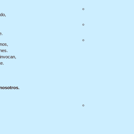
do,

e.
nos,

es.

invocan,

e.
nosotros.
