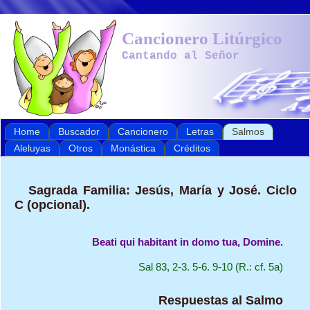
Cancionero Litúrgico
Cantando al Señor
Home
Buscador
Cancionero
Letras
Salmos
Aleluyas
Otros
Monástica
Créditos
Sagrada Familia: Jesús, María y José. Ciclo
C (opcional).
Beati qui habitant in domo tua, Domine.
Sal 83, 2-3. 5-6. 9-10 (R.: cf. 5a)
Respuestas al Salmo