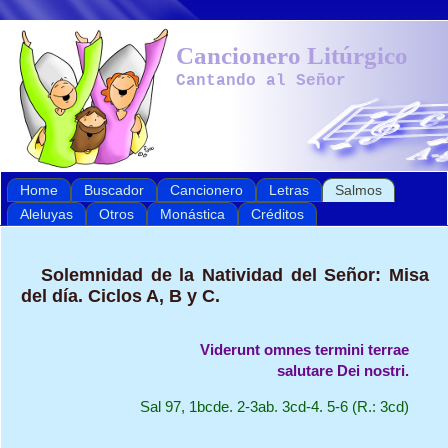
Cancionero Litúrgico
Cantando al Señor
Home
Buscador
Cancionero
Letras
Salmos
Aleluyas
Otros
Monástica
Créditos
Solemnidad de la Natividad del Señor: Misa
del día. Ciclos A, B y C.
Viderunt omnes termini terrae

salutare Dei nostri.
Sal 97, 1bcde. 2-3ab. 3cd-4. 5-6 (R.: 3cd)