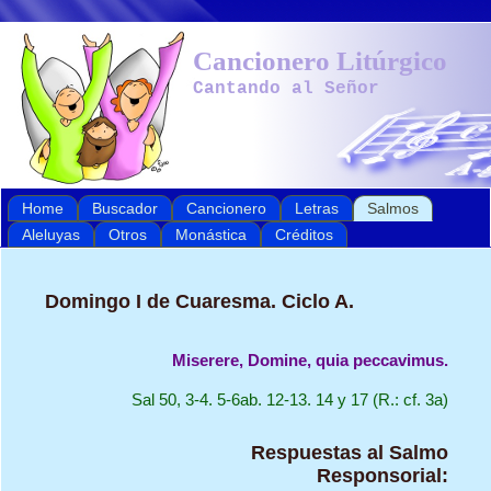
Cancionero Litúrgico
Cantando al Señor
Home
Buscador
Cancionero
Letras
Salmos
Aleluyas
Otros
Monástica
Créditos
Domingo I de Cuaresma. Ciclo A.
Miserere, Domine, quia peccavimus.
Sal 50, 3-4. 5-6ab. 12-13. 14 y 17 (R.: cf. 3a)
Respuestas al Salmo
Responsorial: