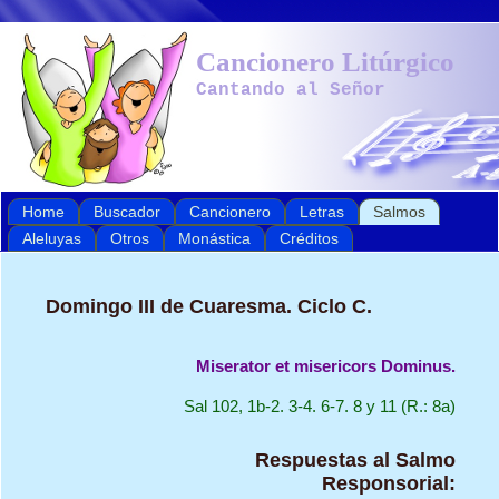
Cancionero Litúrgico
Cantando al Señor
Home
Buscador
Cancionero
Letras
Salmos
Aleluyas
Otros
Monástica
Créditos
Domingo III de Cuaresma. Ciclo C.
Miserator et misericors Dominus.
Sal 102, 1b-2. 3-4. 6-7. 8 y 11 (R.: 8a)
Respuestas al Salmo
Responsorial: